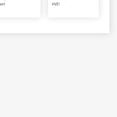
ien!
HVE!