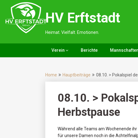
Skip
to
HV Erftstadt
content
Heimat. Vielfalt. Emotionen.
Verein
Berichte
Mannschafte
Home
Hauptbeiträge
08.10. > Pokalspiel 
08.10. > Pokals
Herbstpause
Während alle Teams am Wochenende ihr le
für unsere Damen noch in die Achtelfinal