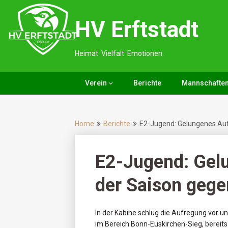
Skip
to
HV Erftstadt
content
Heimat. Vielfalt. Emotionen.
Verein
Berichte
Mannschafte
Home
Berichte
E2-Jugend: Gelungenes Auft
E2-Jugend: Gelu
der Saison gege
In der Kabine schlug die Aufregung vor un
im Bereich Bonn-Euskirchen-Sieg, bereit