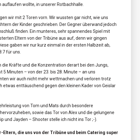
rn auflaufen wollte, in unserer Rotbachhalle.
gen wir mit 2 Toren vorn. Wir wussten gar nicht, wie uns
ichtern der Kinder geschrieben. Der Gegner überwand jedoch
chluß finden. Ein munteres, sehr spannendes Spiel mit
sterten Eltern von der Tribüne aus auf, denn wir gingen
ese gaben wir nur kurz einmal in der ersten Halbzeit ab,
:7 für uns.
 die Kräfte und die Konzentration derart bei den Jungs,
t 5 Minuten – von der 23. bis 28. Minute – an uns
nnten wir auch nicht mehr wettmachen und verloren trotz
h etwas enttäuschend gegen den kleinen Kader von Geislar
wehrleistung von Tom und Mats durch besondere
s hervorzuheben, sowie das Tor von Alex und die gelungene
 und Jayden – Shooter stelle ich nicht ins Tor ;-).
r-Eltern, die uns von der Tribüne und beim Catering super