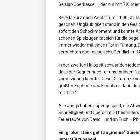
Geislar-Oberkassel II, der nur mit 7 Kinde
Bereits kurz nach Anpfiff um 11.00 Uhr la
geschah. Ungläubigkeit stand in den Ges
sofort den Schockmoment und konnte Ans
schönen Spielzügen tat sich für die begei
immer wieder mit einem Tor in Führung. Di
verbuchten aber diese schlußendlich mit 8
In der zweiten Halbzeit schwanden jedoch
dass der Gegner nach für uns torlosen fas
vorbeiziehen konnte. Diese Differenz ko
größter Euphorie und Einsatzes dann doc
mit 11:14.
Alle Jungs haben super gespielt, die Ab
Schnelligkeit und Übersicht ist besonder
Feuertaufe von David… und an Euch – Philip
Ein großer Dank geht an „meine“ Spiele
unterstützt haben!