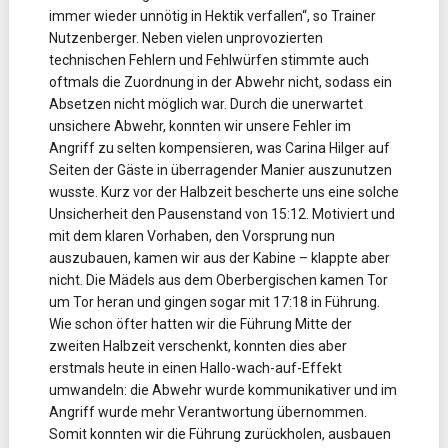
immer wieder unnötig in Hektik verfallen“, so Trainer
Nutzenberger. Neben vielen unprovozierten
technischen Fehlern und Fehlwürfen stimmte auch
oftmals die Zuordnung in der Abwehr nicht, sodass ein
Absetzen nicht mö
glich war. Durch die unerwartet
unsichere Abwehr, konnten wir unsere Fehler im
Angriff zu selten kompensieren, was Carina Hilger auf
Seiten der Gäste in überragender Manier auszunutzen
wusste. Kurz vor der Halbzeit bescherte uns eine solche
Unsicherheit den Pausenstand von 15:12. Motiviert und
mit dem klaren Vorhaben, den Vorsprung nun
auszubauen, kamen wir aus der Kabine – klappte aber
nicht. Die Mädels aus dem Oberbergischen kamen Tor
um Tor heran und gingen sogar mit 17:18 in Führung.
Wie schon öfter hatten wir die Führung Mitte der
zweiten Halbzeit verschenkt, konnten dies aber
erstmals heute in einen Hallo-wach-auf-Effekt
umwandeln: die Abwehr wurde kommunikativer und im
Angriff wurde mehr Verantwortung übernommen.
Somit konnten wir die Führung zurückholen, ausbauen