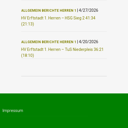
|
4/27/2026
ALLGEMEIN
BERICHTE
HERREN 1
HV Erftstadt 1. Herren – HSG Sieg 2 41:34
(21:13)
|
4/20/2026
ALLGEMEIN
BERICHTE
HERREN 1
HV Erftstadt 1. Herren – TuS Niederpleis 36:21
(18:10)
Impressum