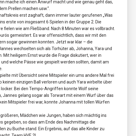
„Wann mache ich einen Anwurf macht und wie genau geht das,
h dem Prellen machen usw.“.
aftskreis erst zaghaft, dann immer lauter gerufenen „Was
s ins erste von insgesamt 6 Spielen in der Gruppe 2. Die
re fielen wie am Fließband. Nach 8 Minuten war es vollbracht.
rös gemeistert. Es war offensichtlich, dass wir mit den
rn sogar gewinnen konnten. Jetzt war klar – die
Jannes wechselten sich als Torhüter ab, Johanna, Yara und
n. Mit heiligem Ernst wurde die Frage diskutiert, wer in
s, und welche Pässe wie gespielt werden sollten, damit am
e.
pielte mit Übersicht seine Mitspieler ein ums andere Mal frei
ab keinen einzigen Ball verloren und auch Yara wirbelte über
ht locker. Bei den Tempo-Angriffen konnte Wolf seine
en, Jannes gelang sogar als Torwart mit einem Wurf über das
ein Mitspieler frei war, konnte Johanna mit tollen Würfen
ie größeren, Mädchen wie Jungen, haben sich mächtig ins
es gegeben, so dass am Ende des Nachmittags die
n zu Buche stand. Ein Ergebnis, auf das alle Kinder zu
emacht, Team HVE 2!