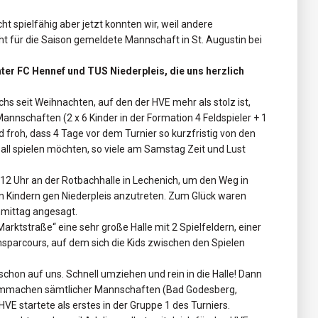
t spielfähig aber jetzt konnten wir, weil andere
t für die Saison gemeldete Mannschaft in St. Augustin bei
ter FC Hennef und TUS Niederpleis, die uns herzlich
s seit Weihnachten, auf den der HVE mehr als stolz ist,
Mannschaften (2 x 6 Kinder in der Formation 4 Feldspieler + 1
d froh, dass 4 Tage vor dem Turnier so kurzfristig von den
all spielen möchten, so viele am Samstag Zeit und Lust
 12 Uhr an der Rotbachhalle in Lechenich, um den Weg in
 Kindern gen Niederpleis anzutreten. Zum Glück waren
hmittag angesagt.
rktstraße“ eine sehr große Halle mit 2 Spielfeldern, einer
sparcours, auf dem sich die Kids zwischen den Spielen
chon auf uns. Schnell umziehen und rein in die Halle! Dann
rmmachen sämtlicher Mannschaften (Bad Godesberg,
E startete als erstes in der Gruppe 1 des Turniers.