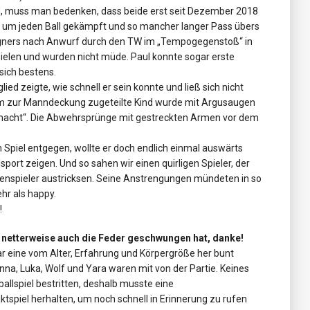
d, muss man bedenken, dass beide erst seit Dezember 2018
um jeden Ball gekämpft und so mancher langer Pass übers
Gegners nach Anwurf durch den TW im „Tempogegenstoß“ in
pielen und wurden nicht müde. Paul konnte sogar erste
sich bestens.
ied zeigte, wie schnell er sein konnte und ließ sich nicht
ihm zur Manndeckung zugeteilte Kind wurde mit Argusaugen
macht“. Die Abwehrsprünge mit gestreckten Armen vor dem
Spiel entgegen, wollte er doch endlich einmal auswärts
sport zeigen. Und so sahen wir einen quirligen Spieler, der
egenspieler austricksen. Seine Anstrengungen mündeten in so
hr als happy.
!
er netterweise auch die Feder geschwungen hat, danke!
eine vom Alter, Erfahrung und Körpergröße her bunt
nna, Luka, Wolf und Yara waren mit von der Partie. Keines
ballspiel bestritten, deshalb musste eine
piel herhalten, um noch schnell in Erinnerung zu rufen