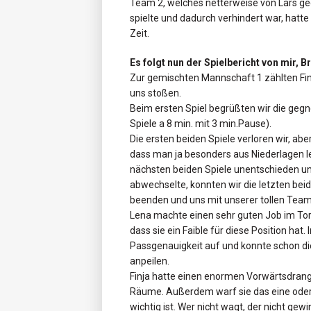
Team 2, welches netterweise von Lars gec
spielte und dadurch verhindert war, hatte
Zeit.
Es folgt nun der Spielbericht von mir, B
Zur gemischten Mannschaft 1 zählten Finja
uns stoßen.
Beim ersten Spiel begrüßten wir die gegn
Spiele a 8 min. mit 3 min.Pause).
Die ersten beiden Spiele verloren wir, ab
dass man ja besonders aus Niederlagen l
nächsten beiden Spiele unentschieden und
abwechselte, konnten wir die letzten be
beenden und uns mit unserer tollen Team
Lena machte einen sehr guten Job im To
dass sie ein Faible für diese Position hat.
Passgenauigkeit auf und konnte schon di
anpeilen.
Finja hatte einen enormen Vorwärtsdran
Räume. Außerdem warf sie das eine oder 
wichtig ist. Wer nicht wagt, der nicht gewin