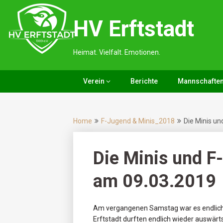
Skip
to
HV Erftstadt
content
Heimat. Vielfalt. Emotionen.
Verein
Berichte
Mannschafte
Home
F-Jugend & Minis_2018
Die Minis un
Die Minis und F
am 09.03.2019
Am vergangenen Samstag war es endlich 
Erftstadt durften endlich wieder auswärts 