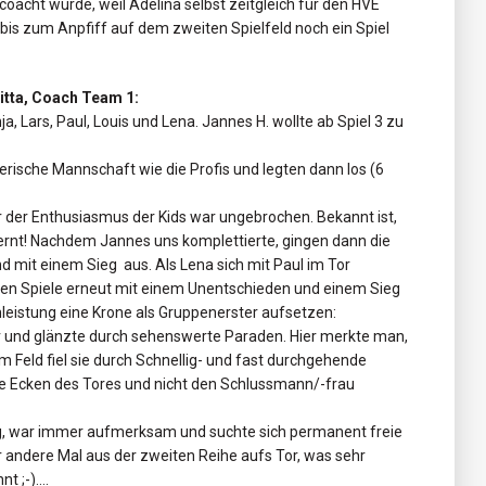
oacht wurde, weil Adelina selbst zeitgleich für den HVE
 bis zum Anpfiff auf dem zweiten Spielfeld noch ein Spiel
ritta, Coach Team 1:
, Lars, Paul, Louis und Lena. Jannes H. wollte ab Spiel 3 zu
erische Mannschaft wie die Profis und legten dann los (6
er der Enthusiasmus der Kids war ungebrochen. Bekannt ist,
ernt! Nachdem Jannes uns komplettierte, gingen dann die
 mit einem Sieg aus. Als Lena sich mit Paul im Tor
iden Spiele erneut mit einem Unentschieden und einem Sieg
leistung eine Krone als Gruppenerster aufsetzen:
r und glänzte durch sehenswerte Paraden. Hier merkte man,
 Im Feld fiel sie durch Schnellig- und fast durchgehende
e Ecken des Tores und nicht den Schlussmann/-frau
g, war immer aufmerksam und suchte sich permanent freie
andere Mal aus der zweiten Reihe aufs Tor, was sehr
nt ;-)….