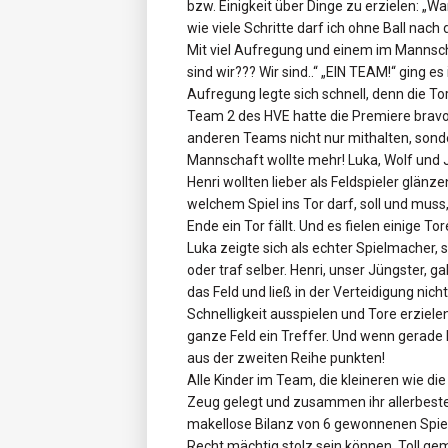
bzw. Einigkeit über Dinge zu erzielen: 
wie viele Schritte darf ich ohne Ball nac
Mit viel Aufregung und einem im Mannsch
sind wir??? Wir sind..“ „EIN TEAM!“ ging e
Aufregung legte sich schnell, denn die To
Team 2 des HVE hatte die Premiere bravou
anderen Teams nicht nur mithalten, sonde
Mannschaft wollte mehr! Luka, Wolf und 
Henri wollten lieber als Feldspieler glänze
welchem Spiel ins Tor darf, soll und mus
Ende ein Tor fällt. Und es fielen einige Tor
Luka zeigte sich als echter Spielmacher, s
oder traf selber. Henri, unser Jüngster, g
das Feld und ließ in der Verteidigung nic
Schnelligkeit ausspielen und Tore erziel
ganze Feld ein Treffer. Und wenn gerade k
aus der zweiten Reihe punkten!
Alle Kinder im Team, die kleineren wie d
Zeug gelegt und zusammen ihr allerbest
makellose Bilanz von 6 gewonnenen Spiele
Recht mächtig stolz sein können. Toll g