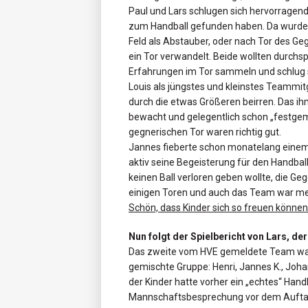
Paul und Lars schlugen sich hervorragen
zum Handball gefunden haben. Da wurde 
Feld als Abstauber, oder nach Tor des 
ein Tor verwandelt. Beide wollten durchs
Erfahrungen im Tor sammeln und schlug 
Louis als jüngstes und kleinstes Teammitgl
durch die etwas Größeren beirren. Das 
bewacht und gelegentlich schon „festge
gegnerischen Tor waren richtig gut.
Jannes fieberte schon monatelang einem 
aktiv seine Begeisterung für den Handball
keinen Ball verloren geben wollte, die G
einigen Toren und auch das Team war me
Schön, dass Kinder sich so freuen können
Nun folgt der Spielbericht von Lars, d
Das zweite vom HVE gemeldete Team war 
gemischte Gruppe: Henri, Jannes K., Joha
der Kinder hatte vorher ein „echtes“ Hand
Mannschaftsbesprechung vor dem Auftakts