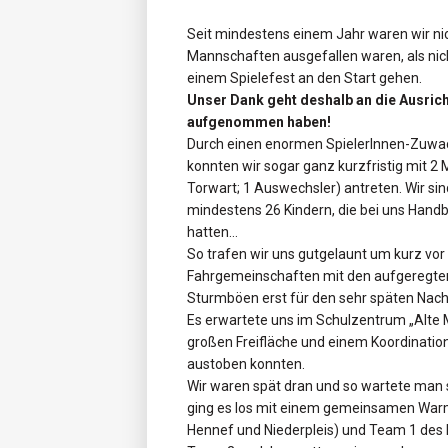
Seit mindestens einem Jahr waren wir nich
Mannschaften ausgefallen waren, als nich
einem Spielefest an den Start gehen.
Unser Dank geht deshalb an die Ausrich
aufgenommen haben!
Durch einen enormen SpielerInnen-Zuwach
konnten wir sogar ganz kurzfristig mit 2 
Torwart; 1 Auswechsler) antreten. Wir sin
mindestens 26 Kindern, die bei uns Handb
hatten…
So trafen wir uns gutgelaunt um kurz vor
Fahrgemeinschaften mit den aufgeregten
Sturmböen erst für den sehr späten Nac
Es erwartete uns im Schulzentrum „Alte Ma
großen Freifläche und einem Koordination
austoben konnten.
Wir waren spät dran und so wartete man s
ging es los mit einem gemeinsamen Wa
Hennef und Niederpleis) und Team 1 des HV