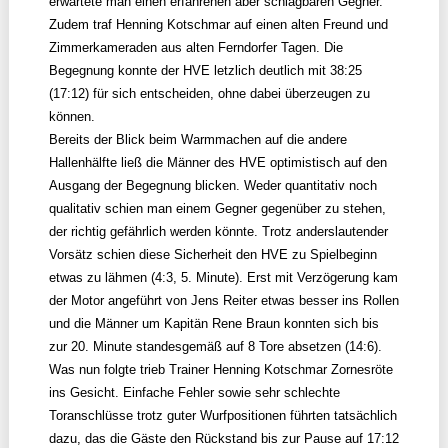
erwartete man einen erfahrenen aber schlagbaren Gegner.
Zudem traf Henning Kotschmar auf einen alten Freund und
Zimmerkameraden aus alten Ferndorfer Tagen. Die
Begegnung konnte der HVE letzlich deutlich mit 38:25
(17:12) für sich entscheiden, ohne dabei überzeugen zu
können.
Bereits der Blick beim Warmmachen auf die andere
Hallenhälfte ließ die Männer des HVE optimistisch auf den
Ausgang der Begegnung blicken. Weder quantitativ noch
qualitativ schien man einem Gegner gegenüber zu stehen,
der richtig gefährlich werden könnte. Trotz anderslautender
Vorsätz schien diese Sicherheit den HVE zu Spielbeginn
etwas zu lähmen (4:3, 5. Minute). Erst mit Verzögerung kam
der Motor angeführt von Jens Reiter etwas besser ins Rollen
und die Männer um Kapitän Rene Braun konnten sich bis
zur 20. Minute standesgemäß auf 8 Tore absetzen (14:6).
Was nun folgte trieb Trainer Henning Kotschmar Zornesröte
ins Gesicht. Einfache Fehler sowie sehr schlechte
Toranschlüsse trotz guter Wurfpositionen führten tatsächlich
dazu, das die Gäste den Rückstand bis zur Pause auf 17:12