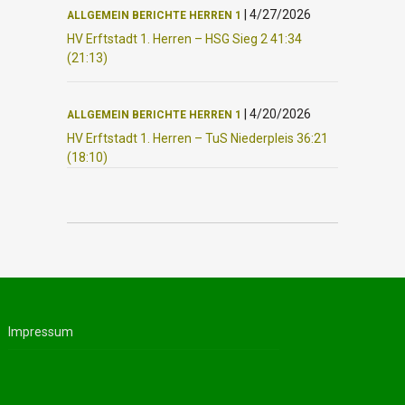
|
4/27/2026
ALLGEMEIN
BERICHTE
HERREN 1
HV Erftstadt 1. Herren – HSG Sieg 2 41:34
(21:13)
|
4/20/2026
ALLGEMEIN
BERICHTE
HERREN 1
HV Erftstadt 1. Herren – TuS Niederpleis 36:21
(18:10)
Impressum