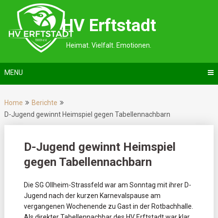
Skip
to
HV Erftstadt
content
Heimat. Vielfalt. Emotionen.
MENU
Home
Berichte
D-Jugend gewinnt Heimspiel gegen Tabellennachbarn
D-Jugend gewinnt Heimspiel
gegen Tabellennachbarn
Die SG Ollheim-Strassfeld war am Sonntag mit ihrer D-
Jugend nach der kurzen Karnevalspause am
vergangenen Wochenende zu Gast in der Rotbachhalle.
Als direkter Tabellennachbar des HV Erftstadt war klar,