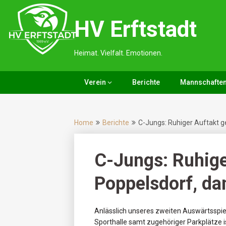
Skip
to
HV Erftstadt
content
Heimat. Vielfalt. Emotionen.
Verein
Berichte
Mannschafte
Home
Berichte
C-Jungs: Ruhiger Auftakt g
C-Jungs: Ruhige
Poppelsdorf, da
Anlässlich unseres zweiten Auswärtsspiels
Sporthalle samt zugehöriger Parkplätze i