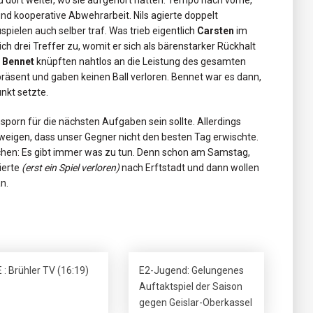
dort weiter, wo sie aufgehört hatten: Tempo nach vorne,
d kooperative Abwehrarbeit. Nils agierte doppelt
spielen auch selber traf. Was trieb eigentlich
Carsten
im
ch drei Treffer zu, womit er sich als bärenstarker Rückhalt
d
Bennet
knüpften nahtlos an die Leistung des gesamten
präsent und gaben keinen Ball verloren. Bennet war es dann,
unkt setzte.
sporn für die nächsten Aufgaben sein sollte. Allerdings
hweigen, dass unser Gegner nicht den besten Tag erwischte.
hen: Es gibt immer was zu tun. Denn schon am Samstag,
ierte
(erst ein Spiel verloren)
nach Erftstadt und dann wollen
n.
 : Brühler TV (16:19)
E2-Jugend: Gelungenes
Auftaktspiel der Saison
gegen Geislar-Oberkassel