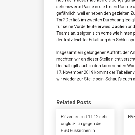
Nach der Pause machten die Jungs genau 
sehenswerte Pässe in die freien Räume un
gefährlich, weil er neben den gezielten Zu
Tor? Der ließ im zweiten Durchgang ledigli
für seine Vorderleute erwies.
Jochen
un
Teams an, zeigten sich vorne wie hinten 
der trotz leichter Erkältung den Schlussp
Insgesamt ein gelungener Auftritt, der An
möchten wir an dieser Stelle nicht versc
Deshalb gilt auch in den kommenden Woc
17. November 2019 kommt der Tabellenv
wir wieder zur Stelle sein. Schaut’s euch a
Related Posts
E2 verliert mit 11:12 sehr
HVE
unglücklich gegen die
HSG Euskirchen in