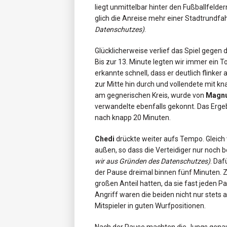
liegt unmittelbar hinter den Fußballfelder
glich die Anreise mehr einer Stadtrundfa
Datenschutzes)
.
Glücklicherweise verlief das Spiel gege
Bis zur 13. Minute legten wir immer ein T
erkannte schnell, dass er deutlich flink
zur Mitte hin durch und vollendete mit kn
am gegnerischen Kreis, wurde von
Magn
verwandelte ebenfalls gekonnt. Das Ergebn
nach knapp 20 Minuten.
Chedi
drückte weiter aufs Tempo. Gleich 
außen, so dass die Verteidiger nur noch
wir aus Gründen des Datenschutzes)
. Daf
der Pause dreimal binnen fünf Minuten. Z
großen Anteil hatten, da sie fast jeden P
Angriff waren die beiden nicht nur stets a
Mitspieler in guten Wurfpositionen.