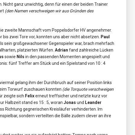
n. Nicht ganz unwichtig, denn für einen der beiden Trainer
hrt
(den Namen verschweigen wir aus Gründen des
n die zweite Mannschaft vom Poppelsdorfer HV angenehmer.
or bis zwei Tore vor, konnten uns aber nicht absetzen.
Paul
er als sein großgewachsener Gegenspieler war, brach mehrfach
allharten, platzierten Würfen.
Adrian
fand zahlreiche Lücken
us
sowie
Nils
in den passenden Momenten angespielt und
is: fünf Treffer am Stück und ein Spielstand von 10 : 4
viermal gelang ihm der Durchbruch auf seiner Position links
 beim Torwurf zuschauen konnten
(die Torquote verschweigen
ür zeigte sich
Felix
erneut treffsicher und netzte kurz vor
ur Halbzeit stand es 15 : 5, woran
Jonas
und
Leander
ass Richtung gegnerischen Kreisläufer verhinderten. Im
nspielbar, sondern verteilten die Bälle zudem clever an ihre